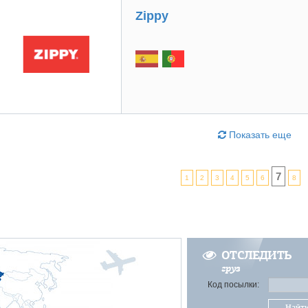
Zippy
Показать еще
7
1
2
3
4
5
6
8
ОТСЛЕДИТЬ
груз
Код посылки:
Найт