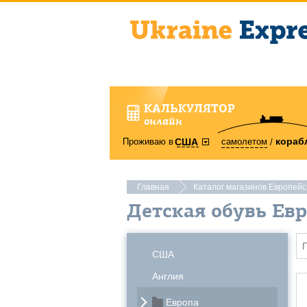
КАЛЬКУЛЯТОР
онлайн
кораб
Проживаю в
самолетом
США
Главная
Каталог магазинов Европей
Детская обувь Ев
США
Англия
Европа