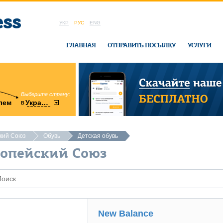
УКР
РУС
ENG
ГЛАВНАЯ
ОТПРАВИТЬ ПОСЫЛКУ
УСЛУГИ
Выберите страну:
область:
в
лем
Украину
Винницкая
в офисе Ukrai
ский Союз
Обувь
Детская обувь
ропейский Союз
New Balance