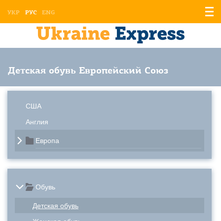
Отоб
УКР
РУС
ENG
мен
Детская обувь Европейский Союз
США
Англия
Европа
Обувь
Детская обувь