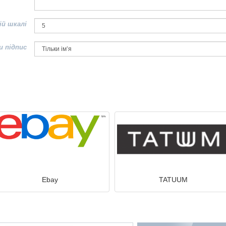
ій шкалі
и підпис
Ebay
TATUUM