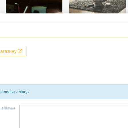
магазину
залишити відгук
 відгука