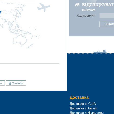
ВІДСЛІДКУВА
вантаж
Код посилки:
Знайт
am
Youtube
Доставка
Доставка зі США
Доставка з Англії
Доставка з Німеччини