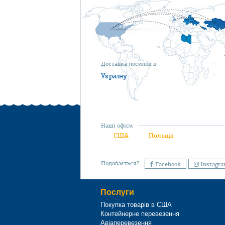
Доставка посилок в
Україну
Наші офіси
США
Польща
Подобається?
Facebook
Instagr
Послуги
Покупка товарів в США
Контейнерне перевезення
Авіаперевезення