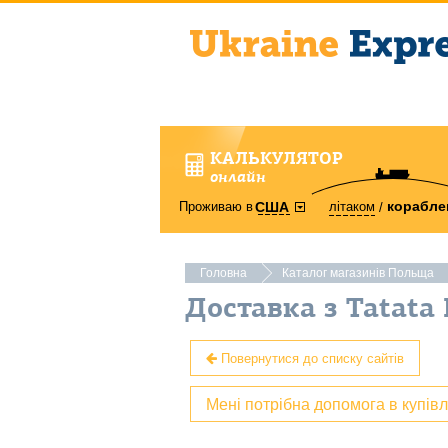
КАЛЬКУЛЯТОР
онлайн
корабле
Проживаю в
літаком
США
Головна
Каталог магазинів Польща
Доставка з Tatata
Повернутися до списку сайтів
Мені потрібна допомога в купів