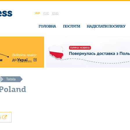
УКР
РУС
ENG
ГОЛОВНА
ПОСЛУГИ
НАДІСЛАТИ ПОСИЛКУ
Виберіть країну:
область:
до
м
у
України
Вінницька
в офісі Ukrain
Tatata
 Poland
лі