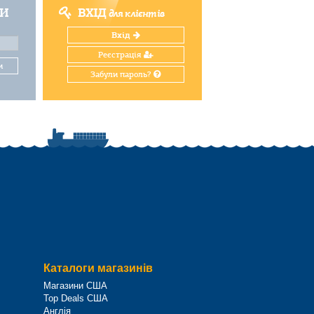
ТИ
ВХІД
для клієнтів
Вхід
Реєстрація
и
Забули пароль?
Каталоги магазинів
Магазини США
Top Deals США
Англія