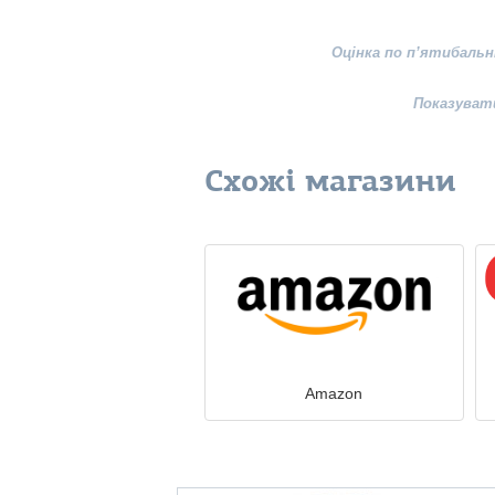
Оцінка по п’ятибальн
Показуват
Схожі магазини
Amazon