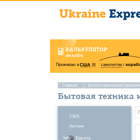
КАЛЬКУЛЯТОР
онлайн
кораб
Проживаю в
самолетом
США
Главная
Каталог магазинов Германия
Бытовая техника 
США
Англия
Европа