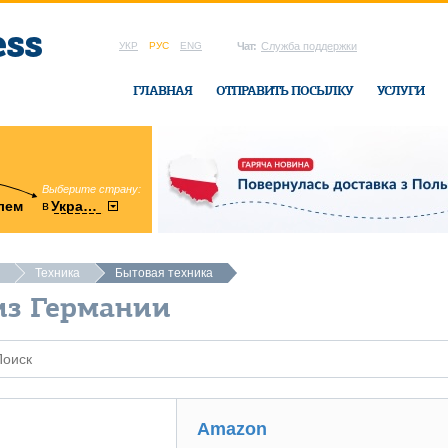
УКР
РУС
ENG
Чат:
Служба поддержки
ГЛАВНАЯ
ОТПРАВИТЬ ПОСЫЛКУ
УСЛУГИ
Выберите страну:
область:
в
лем
Украину
Винницкая
в офисе Ukrai
Техника
Бытовая техника
из Германии
Amazon