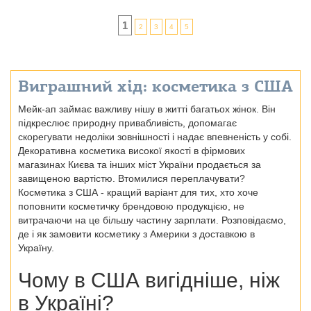
1
2
3
4
5
Виграшний хід: косметика з США
Мейк-ап займає важливу нішу в житті багатьох жінок. Він
підкреслює природну привабливість, допомагає
скорегувати недоліки зовнішності і надає впевненість у собі.
Декоративна косметика високої якості в фірмових
магазинах Києва та інших міст України продається за
завищеною вартістю. Втомилися переплачувати?
Косметика з США - кращий варіант для тих, хто хоче
поповнити косметичку брендовою продукцією, не
витрачаючи на це більшу частину зарплати. Розповідаємо,
де і як замовити косметику з Америки з доставкою в
Україну.
Чому в США вигідніше, ніж
в Україні?