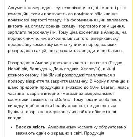
Аргумент номер один - суттєва різниця в ціні. Імпорт і різні
комерційні схеми призводять до помітного збільшення
початкової вартості товару. На формування ціни впливають
витрати на оплату оренди складу і торгового приміщення,
зарплати персоналу і ін. Тому ціна косметики в Америці на
порядок нижче, ніж в Україні. Більш того, американську
професійну косметику можна купити в період великих
розпродажів і акцій, що дозволить заощадити ще більше.
Розпродажі в Америці проходять часто - на свята (Різдво,
Новий рік, Великдень, День подяки, Хеллоуїн), в кінці
кожного сезону. Найбільші розпродажі трапляються з
приводу відкриття та закриття магазину. В Чорну п'ятницю є
шанс придбати продукцію зі знижкою до 90%. Взагалі, якась
частина товарів в інтернет-магазинах американської
косметики завжди є на «Сейлі». Тому чекати особливого
випадку, щоб оновити beauty-арсенал, не доведеться.
Купівля товарів на американських сайтах обіцяє і інші
вигоди:
Висока якість
. Американську косметику обгрунтовано
вважають однією з кращих в світі. Продукція