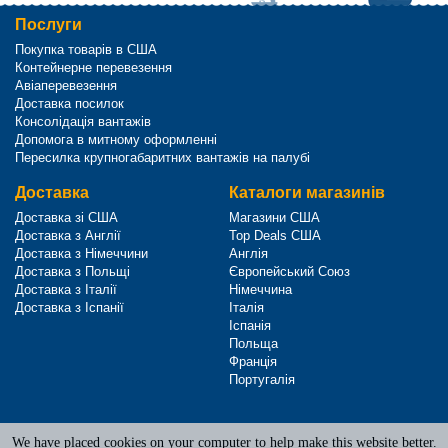
Послуги
Покупка товарів в США
Контейнерне перевезення
Авіаперевезення
Доставка посилок
Консолідація вантажів
Допомога в митному оформленні
Пересилка крупногабаритних вантажів на палубі
Доставка
Каталоги магазинів
Доставка зі США
Магазини США
Доставка з Англії
Top Deals США
Доставка з Німеччини
Англія
Доставка з Польщі
Європейський Союз
Доставка з Італії
Німеччина
Доставка з Іспанії
Італія
Іспанія
Польща
Франція
Португалія
We have placed cookies on your computer to help make this website better.