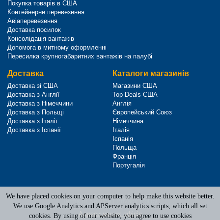
Покупка товарів в США
Контейнерне перевезення
Авіаперевезення
Доставка посилок
Консолідація вантажів
Допомога в митному оформленні
Пересилка крупногабаритних вантажів на палубі
Доставка
Каталоги магазинів
Доставка зі США
Магазини США
Доставка з Англії
Top Deals США
Доставка з Німеччини
Англія
Доставка з Польщі
Європейський Союз
Доставка з Італії
Німеччина
Доставка з Іспанії
Італія
Іспанія
Польща
Франція
Португалія
We have placed cookies on your computer to help make this website better.
Terms of Service
|
Privacy Policy
We use Google Analytics and APServer analytics scripts, which all set
Адреси наших офісів
cookies. By using of our website, you agree to use cookies