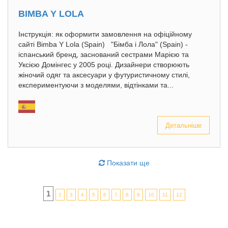
BIMBA Y LOLA
Інструкція: як оформити замовлення на офіційному
сайті Bimba Y Lola (Spain) "Бімба і Лола" (Spain) -
іспанський бренд, заснований сестрами Марією та
Уксією Домінгес у 2005 році. Дизайнери створюють
жіночий одяг та аксесуари у футуристичному стилі,
експериментуючи з моделями, відтінками та...
Детальніше
Показати ще
1
2
3
4
5
6
7
8
9
10
11
12