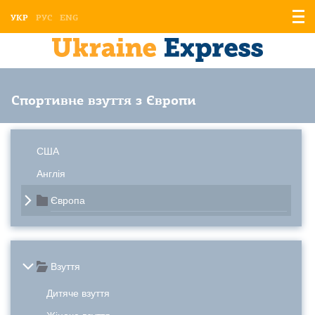
Відо
УКР
РУС
ENG
мен
Спортивне взуття з Європи
США
Англія
Європа
Взуття
Дитяче взуття