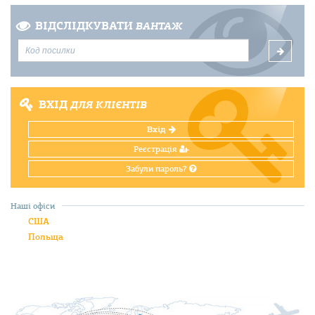
ВІДСЛІДКУВАТИ
ВАНТАЖ
ВХІД
ДЛЯ КЛІЄНТІВ
Вхід
Реєстрація
Забули пароль?
Наші офіси
США
Польща