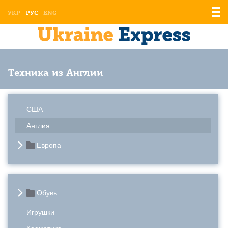
Отоб
УКР
РУС
ENG
мен
Техника из Англии
США
Англия
Европа
Обувь
Игрушки