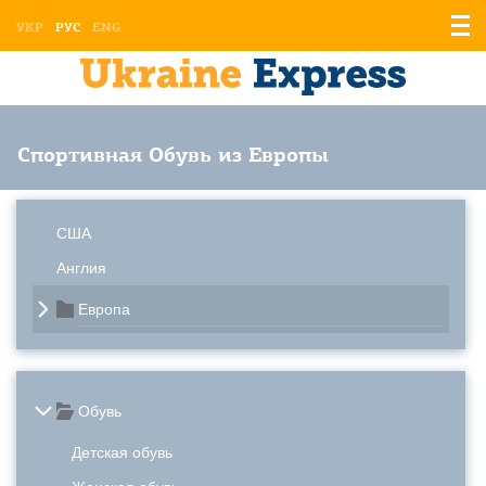
Отоб
УКР
РУС
ENG
мен
Спортивная Обувь из Европы
США
Англия
Европа
Обувь
Детская обувь