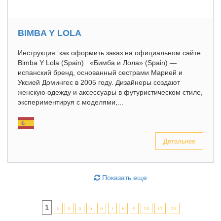
BIMBA Y LOLA
Инструкция: как оформить заказ на официальном сайте
Bimba Y Lola (Spain) «Бимба и Лола» (Spain) —
испанский бренд, основанный сестрами Марией и
Уксией Домингес в 2005 году. Дизайнеры создают
женскую одежду и аксессуары в футуристическом стиле,
экспериментируя с моделями,...
Детальнее
Показать еще
1
2
3
4
5
6
7
8
9
10
11
12