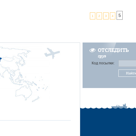
5
1
2
3
4
ОТСЛЕДИТЬ
груз
Код посылки:
Найт