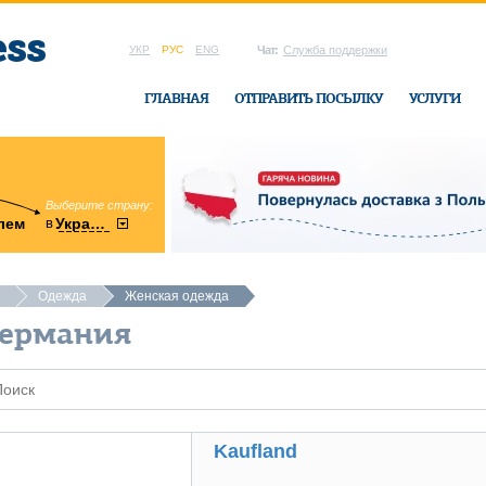
УКР
РУС
ENG
Чат:
Служба поддержки
ГЛАВНАЯ
ОТПРАВИТЬ ПОСЫЛКУ
УСЛУГИ
Выберите страну:
область:
в
лем
Украину
Винницкая
в офисе Ukrai
Одежда
Женская одежда
Германия
Kaufland