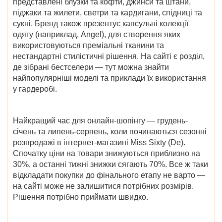
представлені блузки та кофти, джинси та штани,
піджаки та жилети, светри та кардигани, спідниці та
сукні. Бренд також презентує капсульні колекції
одягу (наприклад,
Angel), для створення яких
використовуються преміальні тканини та
нестандартні стилістичні рішення. На сайті є розділ,
де зібрані бестселери — тут можна знайти
найпопулярніші моделі та приклади їх використання
у гардеробі.
Найкращий час для онлайн-шопінгу — грудень-
січень та липень-серпень,
коли починаються
сезонні
розпродажі в
інтернет-магазині
Miss Sixty (De)
.
Спочатку ціни на товари знижуються приблизно на
30%, а останні тижні знижки сягають 70%. Все ж таки
відкладати покупки до фінального етапу не варто —
на сайті може не залишитися потрібних розмірів.
Рішення потрібно приймати швидко.