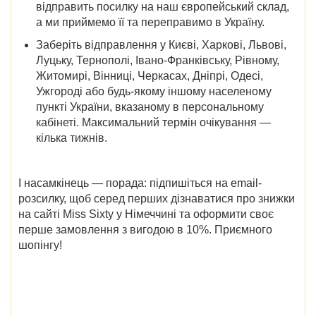
відправить посилку на наш європейський склад,
а ми приймемо її та переправимо в Україну.
Заберіть відправлення у
Києві, Харкові, Львові,
Луцьку, Тернополі, Івано-Франківську, Рівному,
Житомирі, Вінниці, Черкасах, Дніпрі, Одесі,
Ужгороді
або будь-якому іншому населеному
пункті України, вказаному в персональному
кабінеті. Максимальний термін очікування —
кілька тижнів.
І насамкінець — порада: підпишіться на email-
розсилку, щоб серед перших дізнаватися про
знижки
на сайті
Miss Sixty у Німеччині
та оформити своє
перше замовлення з вигодою в 10%. Приємного
шопінгу!