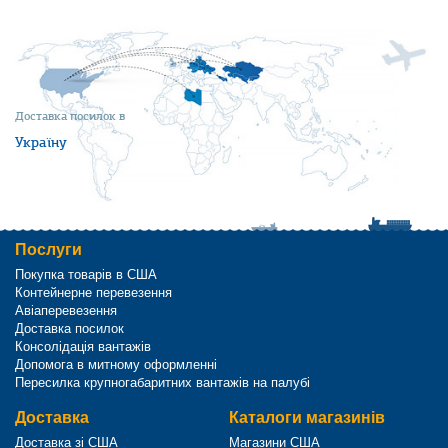
Доставка посилок в
Україну
Послуги
Покупка товарів в США
Контейнерне перевезення
Авіаперевезення
Доставка посилок
Консолідація вантажів
Допомога в митному оформленні
Пересилка крупногабаритних вантажів на палубі
Доставка
Каталоги магазинів
Доставка зі США
Магазини США