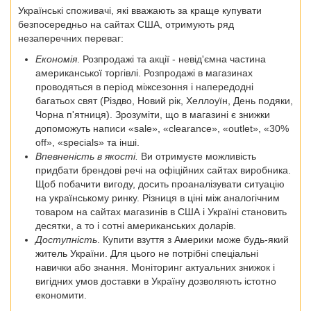
Українські споживачі, які вважають за краще купувати
безпосередньо на сайтах США, отримують ряд
незаперечних переваг:
Економія
. Розпродажі та акції - невід'ємна частина
американської торгівлі. Розпродажі в магазинах
проводяться в період міжсезоння і напередодні
багатьох свят (Різдво, Новий рік, Хеллоуїн, День подяки,
Чорна п'ятниця). Зрозуміти, що в магазині є знижки
допоможуть написи «sale», «clearance», «outlet», «30%
off», «specials» та інші.
Впевненість в якості.
Ви отримуєте можливість
придбати брендові речі на офіційних сайтах виробника.
Щоб побачити вигоду, досить проаналізувати ситуацію
на українському ринку. Різниця в ціні між аналогічним
товаром на сайтах магазинів в США і Україні становить
десятки, а то і сотні американських доларів.
Доступність
. Купити взуття з Америки може будь-який
житель України. Для цього не потрібні спеціальні
навички або знання. Моніторинг актуальних знижок і
вигідних умов доставки в Україну дозволяють істотно
економити.