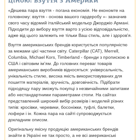
ціною: взуття з Америки
«Дешева пара взуття - погана економія. Не економте на
головному: взуття - основа вашого гардеробу »- зазначив
свого часу відомий італійський модельєр Джорджіо Армані.
Підходити до вибору взуття варто з усією відповідальністю,
адже від цього залежить не тільки Ваш стиль, але і здоров'я.
Взуття американських брендів користується популярністю
за межами цієї частини світу. Caterpillar (CAT), Merrell,
Columbia, Michael Kors, Timberland - бренди з пропискою в
США і світовим ім'ям. До головних переваг товарів
американських виробників відносяться: універсальність,
унікальність стилю, висока якість використовуваних для
пошиття матеріалів, зручність, довговічність. Підібрати
підходящу пару зможуть покупці з незвичайними запитами
або нестандартними параметрами стопи. На сайтах
представлений широкий вибір розмірів і моделей різних
типів: кросівки, черевики, босоніжки, туфлі, балетки,
лофери і ін. Кожна пара на сайті супроводжується
докладним описом.
Оригінальну якісну продукцію американських брендів
знайти в Україні не так просто, а не всі американські