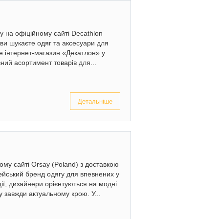
у на офіційному сайті Decathlon
 ви шукаєте одяг та аксесуари для
те інтернет-магазин «Декатлон» у
зний асортимент товарів для...
Детальніше
му сайті Orsay (Poland) з доставкою
ейський бренд одягу для впевнених у
ції, дизайнери орієнтуються на модні
у завжди актуальному крою. У...