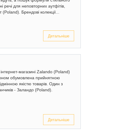
 йдуть, а пошук формули стильного
ні речі для неповторних аутфітів,
 (Poland). Брендові колекції...
Детальніше
 інтернет-магазині Zalando (Poland)
доном обумовлена прийнятною
дмінною якістю товарів. Один з
чиків - Заландо (Poland).
Детальніше