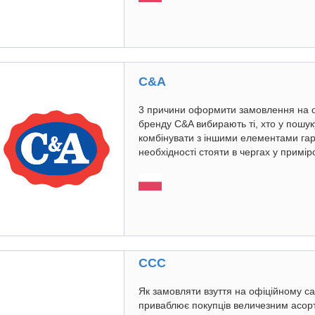
C&A
3 причини оформити замовлення на о
бренду C&A вибирають ті, хто у пошуку
комбінувати з іншими елементами гард
необхідності стояти в чергах у приміро
CCC
Як замовляти взуття на офіційному с
приваблює покупців величезним асорт