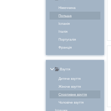
Німеччина
Польща
Іспанія
Італія
Португалія
Франція
Взуття
Дитяче взуття
Жіноче взуття
Спортивне взуття
Чоловіче взуття
Іграшки