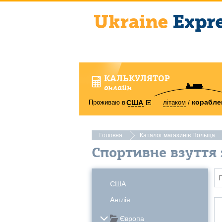
КАЛЬКУЛЯТОР
онлайн
корабле
Проживаю в
літаком
США
Головна
Каталог магазинів Польща
Спортивне взуття
США
Англія
Європа