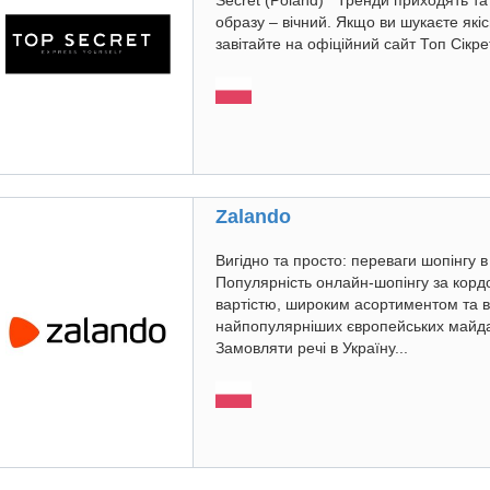
Secret (Poland) Тренди приходять та
образу – вічний. Якщо ви шукаєте якіс
завітайте на офіційний сайт Топ Сікрет
Zalando
Вигідно та просто: переваги шопінгу в
Популярність онлайн-шопінгу за кор
вартістю, широким асортиментом та ві
найпопулярніших європейських майдан
Замовляти речі в Україну...