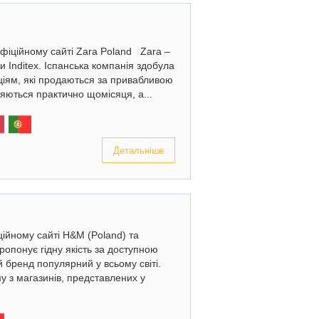
офіційному сайті Zara Poland Zara –
 Inditex. Іспанська компанія здобула
ціям, які продаються за привабливою
ляються практично щомісяця, а...
Детальніше
ційному сайті H&M (Poland) та
опонує гідну якість за доступною
 бренд популярний у всьому світі.
у з магазинів, представлених у