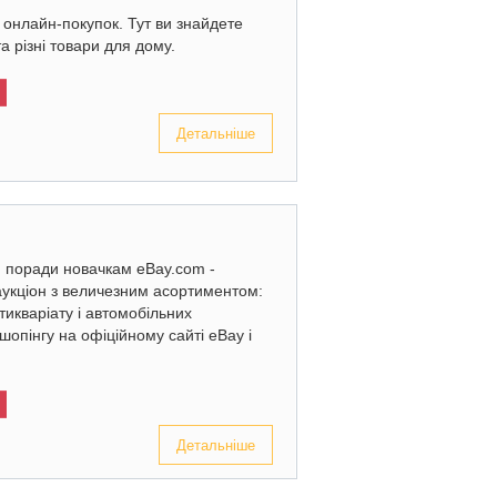
онлайн-покупок. Тут ви знайдете
та різні товари для дому.
Детальніше
: поради новачкам eBay.com -
аукціон з величезним асортиментом:
нтикваріату і автомобільних
шопінгу на офіційному сайті eBay і
Детальніше