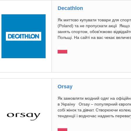
Decathlon
Як миттєво купувати товари для спорт
(Poland) та не пропускати акції Якщо
занять спортом, обов'язково відвідай
Польщі. На сайті на вас чекає величе
Orsay
Як замовляти модний одяг на офіційно
в Україну Orsay – популярний європ
собі жінок та дівчат. Створюючи колек
тенденції і водночас надають переваг