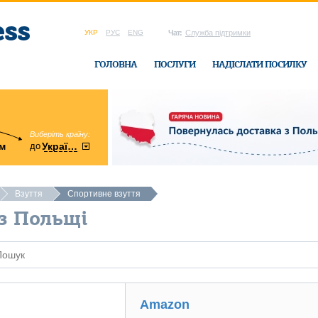
УКР
РУС
ENG
Чат:
Служба підтримки
ГОЛОВНА
ПОСЛУГИ
НАДІСЛАТИ ПОСИЛКУ
Виберіть країну:
область:
до
м
у
України
Вінницька
в офісі Ukrain
Взуття
Спортивне взуття
 з Польщі
Amazon