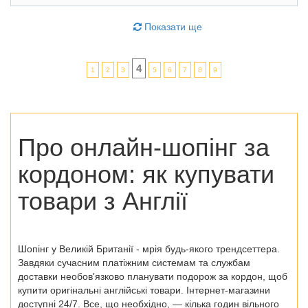
Показати ще
4
1
2
3
5
6
7
8
9
Про онлайн-шопінг за
кордоном:
як купувати
товари з Англії
Шопінг у Великій Британії - мрія будь-якого трендсеттера.
Завдяки сучасним платіжним системам та службам
доставки необов'язково планувати подорож за кордон, щоб
купити оригінальні англійські товари. Інтернет-магазини
доступні 24/7. Все, що необхідно, — кілька годин вільного