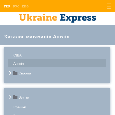
Відо
УКР
РУС
ENG
мен
Каталог магазинів Англія
США
Англія
Європа
Взуття
Іграшки