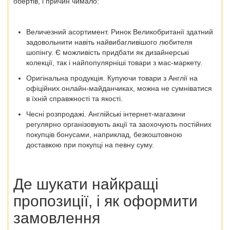
обертів, і причин чимало:
Величезний асортимент
. Ринок Великобританії здатний
задовольнити навіть найвибагливішого любителя
шопінгу. Є можливість придбати як дизайнерські
колекції, так і найпопулярніші товари з мас-маркету.
Оригінальна продукція
. Купуючи
товари з Англії
на
офіційних онлайн-майданчиках, можна не сумніватися
в їхній справжності та якості.
Чесні розпродажі
. Англійські інтернет-магазини
регулярно організовують акції та заохочують постійних
покупців бонусами, наприклад, безкоштовною
доставкою при покупці на певну суму.
Де шукати найкращі
пропозиції, і як оформити
замовлення