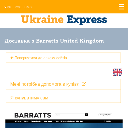
Відо
УКР
РУС
ENG
мен
Доставка з Barratts United Kingdom
Повернутися до списку сайтів
Мені потрібна допомога в купівлі
Я купуватиму сам