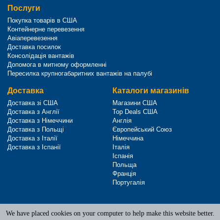
Послуги
Покупка товарів в США
Контейнерне перевезення
Авіаперевезення
Доставка посилок
Консолідація вантажів
Допомога в митному оформленні
Пересилка крупногабаритних вантажів на палубі
Доставка
Каталоги магазинів
Доставка зі США
Магазини США
Доставка з Англії
Top Deals США
Доставка з Німеччини
Англія
Доставка з Польщі
Європейський Союз
Доставка з Італії
Німеччина
Доставка з Іспанії
Італія
Іспанія
Польща
Франція
Португалія
We have placed cookies on your computer to help make this website better.
Terms of Service
|
Privacy Policy