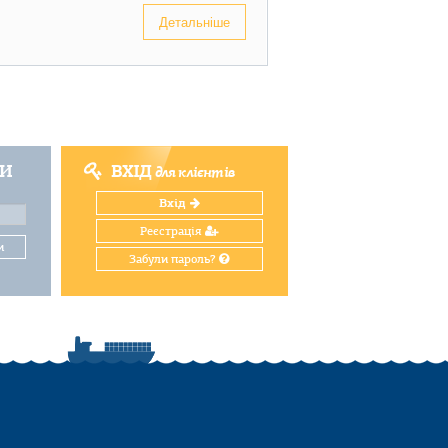
Детальніше
ТИ
ВХІД
для клієнтів
Вхід
Реєстрація
и
Забули пароль?