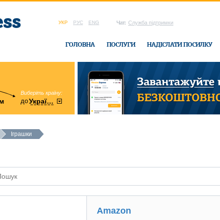
УКР
РУС
ENG
Чат:
Служба підтримки
ГОЛОВНА
ПОСЛУГИ
НАДІСЛАТИ ПОСИЛКУ
Виберіть країну:
область:
до
м
у
України
Вінницька
в офісі Ukrain
Іграшки
Amazon