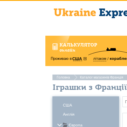
КАЛЬКУЛЯТОР
онлайн
корабле
Проживаю в
літаком
США
Головна
Каталог магазинів Франція
Іграшки з Франції
США
Англія
Європа