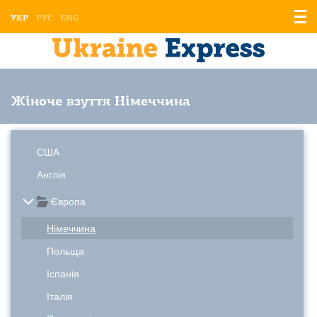
Відо
УКР
РУС
ENG
мен
Жіноче взуття Німеччина
США
Англія
Європа
Німеччина
Польща
Іспанія
Італія