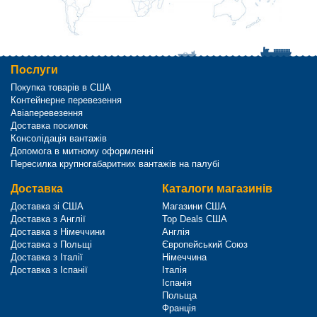
Послуги
Покупка товарів в США
Контейнерне перевезення
Авіаперевезення
Доставка посилок
Консолідація вантажів
Допомога в митному оформленні
Пересилка крупногабаритних вантажів на палубі
Доставка
Каталоги магазинів
Доставка зі США
Магазини США
Доставка з Англії
Top Deals США
Доставка з Німеччини
Англія
Доставка з Польщі
Європейський Союз
Доставка з Італії
Німеччина
Доставка з Іспанії
Італія
Іспанія
Польща
Франція