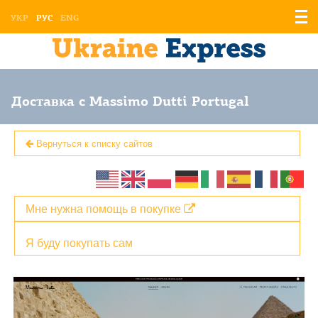
Отоб
УКР
РУС
ENG
мен
Доставка с Massimo Dutti Portugal
Вернуться к списку сайтов
Мне нужна помощь в покупке
Я буду покупать сам