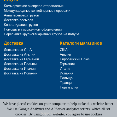
Коммерческие экспресс-отправления
Международные контейнерные перевозки
Авиаперевозки грузов
Доставка посылок
Консолидация грузов
Помощь в таможенном оформлении
Пересылка крупногабаритных грузов на палубе
Доставка
Каталоги магазинов
Доставка из США
США
Доставка из Англии
Англия
Доставка из Германии
Европейский Союз
Доставка из Польши
Германия
Доставка из Италии
Италия
Доставка из Испании
Испания
Польща
Франция
Португалия
We have placed cookies on your computer to help make this website better.
Terms of Service
|
Privacy Policy
We use Google Analytics and APServer analytics scripts, which all set
Адреса наших офисов
cookies. By using of our website, you agree to use cookies