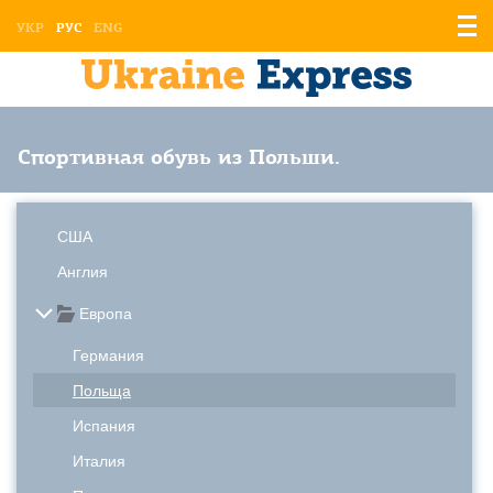
Отоб
УКР
РУС
ENG
мен
Спортивная обувь из Польши.
США
Англия
Европа
Германия
Польща
Испания
Италия