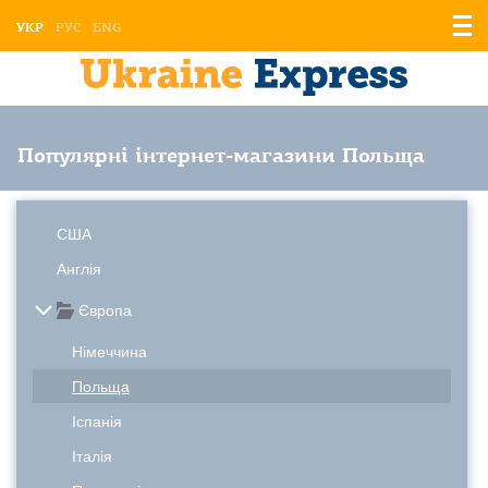
Відо
УКР
РУС
ENG
мен
Популярні інтернет-магазини Польща
США
Англія
Європа
Німеччина
Польща
Іспанія
Італія