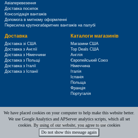
Авіаперевезення
Доставка посилок
Консолідація вантажів
Допомога в митному оформленні
Пересилка крупногабаритних вантажів на палубі
Доставка
Каталоги магазинів
Доставка зі США
Магазини США
Доставка з Англії
Top Deals США
Доставка з Німеччини
Англія
Доставка з Польщі
Європейський Союз
Доставка з Італії
Німеччина
Доставка з Іспанії
Італія
Іспанія
Польща
Франція
Португалія
We have placed cookies on your computer to help make this website better.
Terms of Service
|
Privacy Policy
We use Google Analytics and APServer analytics scripts, which all set
Адреси наших офісів
|
Служба підтримки
cookies. By using of our website, you agree to use cookies
Do not show this message again