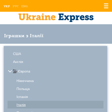
Відо
УКР
РУС
ENG
мен
Іграшки з Італії
США
Англія
Європа
Німеччина
Польща
Іспанія
Італія