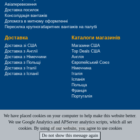
Авіаперевезення
Доставка посилок
Консолідація вантажів
Допомога в митному оформленні
Пересилка крупногабаритних вантажів на палубі
Доставка
Каталоги магазинів
Доставка зі США
Магазини США
Доставка з Англії
Top Deals США
Доставка з Німеччини
Англія
Доставка з Польщі
Європейський Союз
Доставка з Італії
Німеччина
Доставка з Іспанії
Італія
Іспанія
Польща
Франція
Португалія
We have placed cookies on your computer to help make this website better.
Terms of Service
|
Privacy Policy
We use Google Analytics and APServer analytics scripts, which all set
Адреси наших офісів
cookies. By using of our website, you agree to use cookies
Do not show this message again