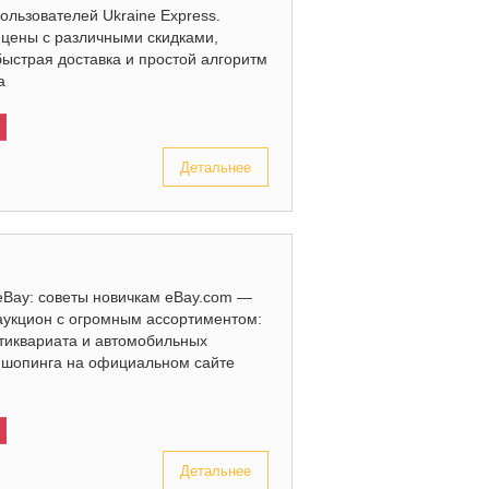
льзователей Ukraine Express.
цены с различными скидками,
быстрая доставка и простой алгоритм
за
Детальнее
eBay: советы новичкам eBay.com —
аукцион с огромным ассортиментом:
нтиквариата и автомобильных
х шопинга на официальном сайте
Детальнее