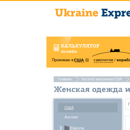
КАЛЬКУЛЯТОР
онлайн
кораб
Проживаю в
самолетом
США
Главная
Каталог магазинов США
Женская одежда 
США
Англия
Европа