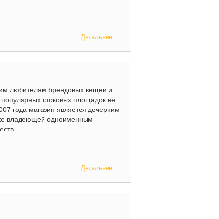
Детальнее
гим любителям брендовых вещей и
х популярных стоковых площадок не
2007 года магазин является дочерним
кже владеющей одноименным
ств...
Детальнее