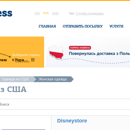
УКР
РУС
ENG
Чат:
Служба поддержки
ГЛАВНАЯ
ОТПРАВИТЬ ПОСЫЛКУ
УСЛУГИ
Выберите страну:
область:
в
лем
Украину
Винницкая
в офисе Ukrai
Одежда из США
Женская одежда
из США
Disneystore