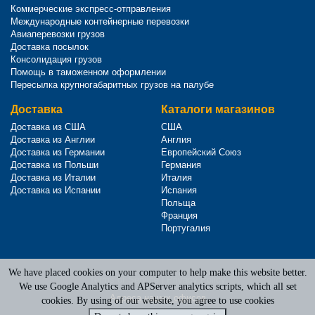
Коммерческие экспресс-отправления
Международные контейнерные перевозки
Авиаперевозки грузов
Доставка посылок
Консолидация грузов
Помощь в таможенном оформлении
Пересылка крупногабаритных грузов на палубе
Доставка
Каталоги магазинов
Доставка из США
США
Доставка из Англии
Англия
Доставка из Германии
Европейский Союз
Доставка из Польши
Германия
Доставка из Италии
Италия
Доставка из Испании
Испания
Польща
Франция
Португалия
We have placed cookies on your computer to help make this website better.
Terms of Service
|
Privacy Policy
We use Google Analytics and APServer analytics scripts, which all set
Адреса наших офисов
cookies. By using of our website, you agree to use cookies