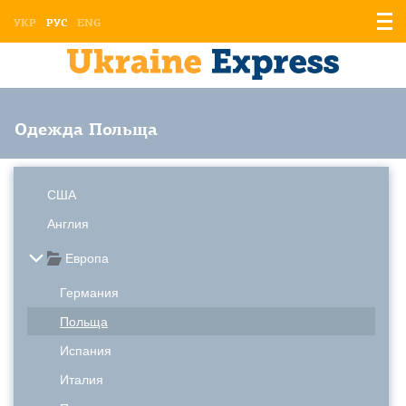
Отоб
УКР
РУС
ENG
мен
Одежда Польща
США
Англия
Европа
Германия
Польща
Испания
Италия