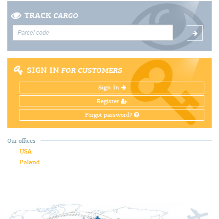
TRACK
CARGO
SIGN IN
FOR CUSTOMERS
Sign In
Register
Forgot password?
Our offices
USA
Poland