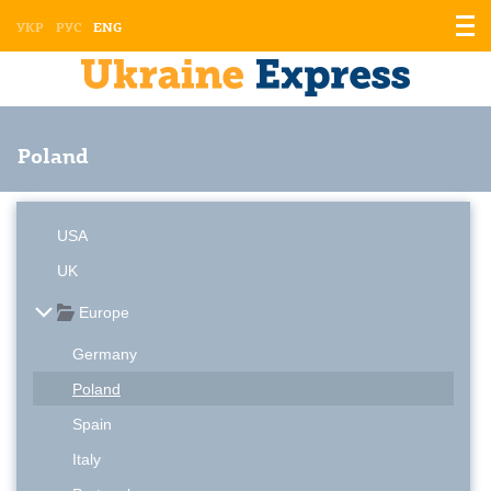
Displ
УКР
РУС
ENG
the
men
Poland
USA
UK
Europe
Germany
Poland
Spain
Italy