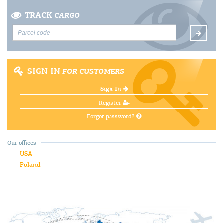
TRACK
CARGO
SIGN IN
FOR CUSTOMERS
Sign In
Register
Forgot password?
Our offices
USA
Poland