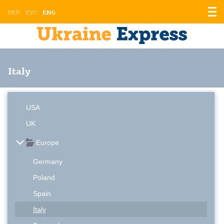
Displ
УКР
РУС
ENG
the
men
Italy
USA
UK
Europe
Germany
Poland
Spain
Italy