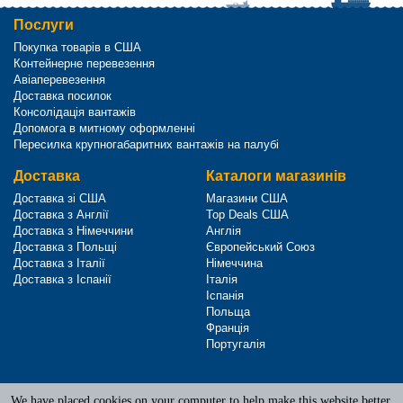
Послуги
Покупка товарів в США
Контейнерне перевезення
Авіаперевезення
Доставка посилок
Консолідація вантажів
Допомога в митному оформленні
Пересилка крупногабаритних вантажів на палубі
Доставка
Каталоги магазинів
Доставка зі США
Магазини США
Доставка з Англії
Top Deals США
Доставка з Німеччини
Англія
Доставка з Польщі
Європейський Союз
Доставка з Італії
Німеччина
Доставка з Іспанії
Італія
Іспанія
Польща
Франція
Португалія
We have placed cookies on your computer to help make this website better.