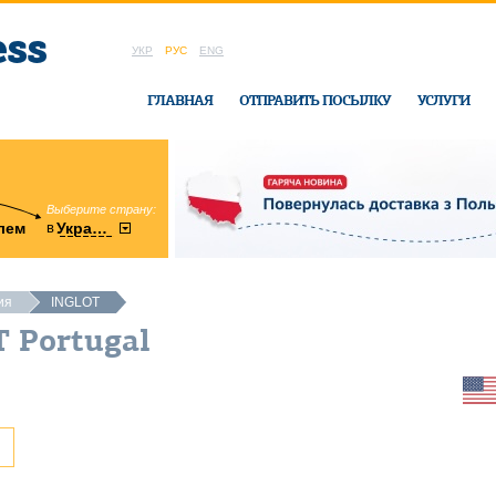
УКР
РУС
ENG
ГЛАВНАЯ
ОТПРАВИТЬ ПОСЫЛКУ
УСЛУГИ
Выберите страну:
область:
в
лем
Украину
Винницкая
в офисе Ukrai
ия
INGLOT
 Portugal