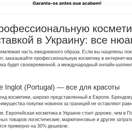
профессиональную косметик
оставкой в Украину: все ню
емлемая часть ежедневного образа. Если вы нацелены поку
ег, заказывайте профессиональную косметику в интернет-ма
авка будет своевременной, а международный онлайн-шопин
Inglot (Portugal) — все для красоты
ренд косметики, широко представленный в Европе. Брендо
реимущества покупки новинок за границей не оставляют ра
я. Европейская косметика в Украине стоит дороже, чем в П
ных товаров логистические, маркетинговые и другие затра
ется примерно на 30% дешевле.