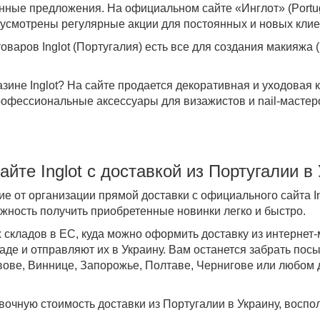
нные предложения. На официальном сайте «Инглот» (Portug
усмотрены регулярные акции для постоянных и новых кли
оваров Inglot (Португалия) есть все для создания макияжа (
азине Inglot? На сайте продается декоративная и уходовая 
рофессиональные аксессуары для визажистов и nail-мастер
айте Inglot с доставкой из Португалии в
е от организации прямой доставки с официального сайта Ing
можность получить приобретенные новинки легко и быстро.
складов в ЕС, куда можно оформить доставку из интернет-
аде и отправляют их в Украину. Вам останется забрать посы
ове, Виннице, Запорожье, Полтаве, Чернигове или любом д
вочную стоимость доставки из Португалии в Украину, воспо