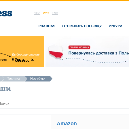
УКР
РУС
ENG
ГЛАВНАЯ
ОТПРАВИТЬ ПОСЫЛКУ
УСЛУГИ
Выберите страну:
область:
в
лем
Украину
Винницкая
в офисе Ukrai
Техника
Ноутбуки
ьши
Amazon