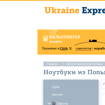
КАЛЬКУЛЯТОР
онлайн
кораб
Проживаю в
самолетом
США
Главная
Каталог магазинов Польща
Ноутбуки из Пол
США
Англия
Европа