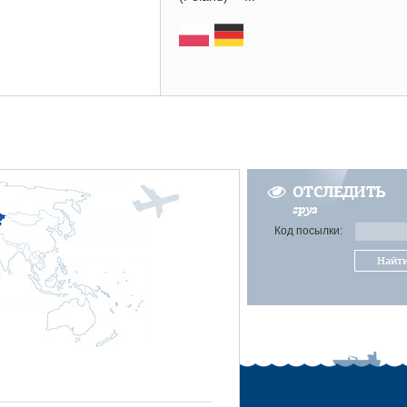
ОТСЛЕДИТЬ
груз
Код посылки:
Найт