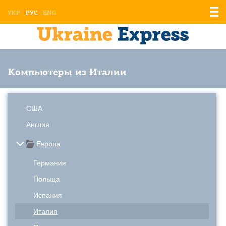
Отоб
УКР
РУС
ENG
мен
Компьютеры из Италии
США
Англия
Европа
Германия
Польща
Испания
Италия