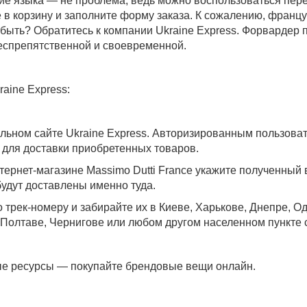
ние языка — не проблема, ведь можно воспользоваться пер
в корзину и заполните форму заказа. К сожалению, францу
 быть? Обратитесь к компании Ukraine Express. Форвардер 
еспрепятственной и своевременной.
aine Express:
льном сайте Ukraine Express. Авторизированным пользова
 для доставки приобретенных товаров.
ернет-магазине Massimo Dutti France укажите полученный в
будут доставлены именно туда.
 трек-номеру и забирайте их в
Киеве, Харькове, Днепре, О
 Полтаве, Чернигове
или любом другом населенном пункте 
е ресурсы — покупайте брендовые вещи онлайн.