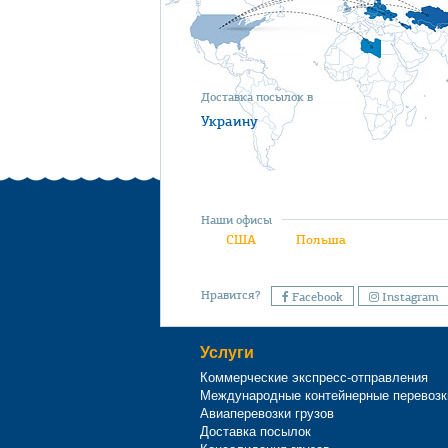
Доставка посылок в
Украину
Наши офисы
США
Польша
Нравится?
Facebook
Instagram
Услуги
Коммерческие экспресс-отправления
Международные контейнерные перевозк
Авиаперевозки грузов
Доставка посылок