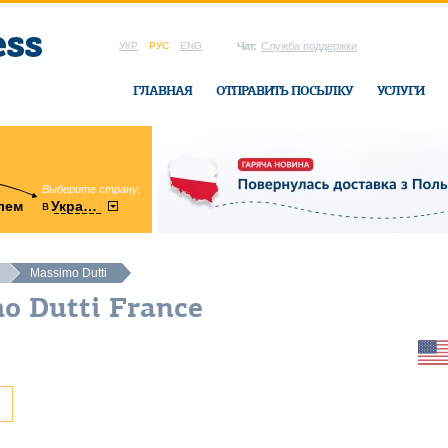
УКР
РУС
ENG
Чат:
Служба поддержки
ГЛАВНАЯ
ОТПРАВИТЬ ПОСЫЛКУ
УСЛУГИ
Выберите страну:
область:
в
лем
Украину
Винницкая
в офисе Ukrai
Massimo Dutti
o Dutti France