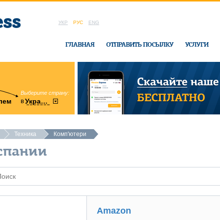
УКР
РУС
ENG
ГЛАВНАЯ
ОТПРАВИТЬ ПОСЫЛКУ
УСЛУГИ
Выберите страну:
область:
в
лем
Украину
Винницкая
в офисе Ukrai
Техника
Комп'ютери
спании
Amazon