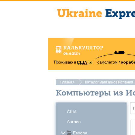
КАЛЬКУЛЯТОР
онлайн
кораб
Проживаю в
самолетом
США
Главная
Каталог магазинов Испания
Компьютеры из И
США
Англия
Европа