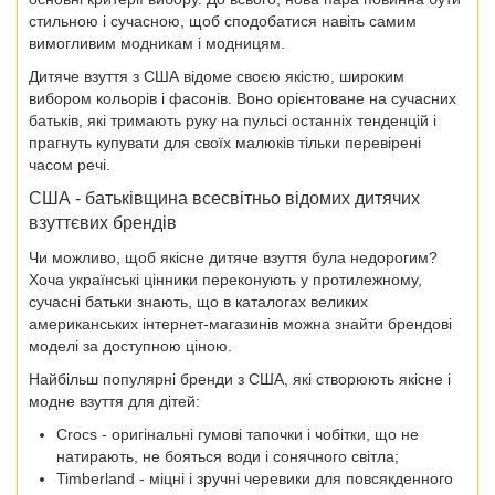
стильною і сучасною, щоб сподобатися навіть самим
вимогливим модникам і модницям.
Дитяче взуття з США відоме своєю якістю, широким
вибором кольорів і фасонів. Воно орієнтоване на сучасних
батьків, які тримають руку на пульсі останніх тенденцій і
прагнуть купувати для своїх малюків тільки перевірені
часом речі.
США - батьківщина всесвітньо відомих дитячих
взуттєвих брендів
Чи можливо, щоб якісне дитяче взуття була недорогим?
Хоча українські цінники переконують у протилежному,
сучасні батьки знають, що в каталогах великих
американських інтернет-магазинів можна знайти брендові
моделі за доступною ціною.
Найбільш популярні бренди з США, які створюють якісне і
модне взуття для дітей:
Crocs - оригінальні гумові тапочки і чобітки, що не
натирають, не бояться води і сонячного світла;
Timberland - міцні і зручні черевики для повсякденного