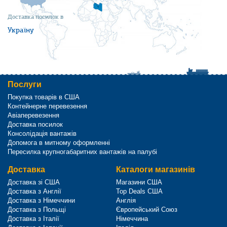
Доставка посилок в
Україну
Послуги
Покупка товарів в США
Контейнерне перевезення
Авіаперевезення
Доставка посилок
Консолідація вантажів
Допомога в митному оформленні
Пересилка крупногабаритних вантажів на палубі
Доставка
Каталоги магазинів
Доставка зі США
Магазини США
Доставка з Англії
Top Deals США
Доставка з Німеччини
Англія
Доставка з Польщі
Європейський Союз
Доставка з Італії
Німеччина