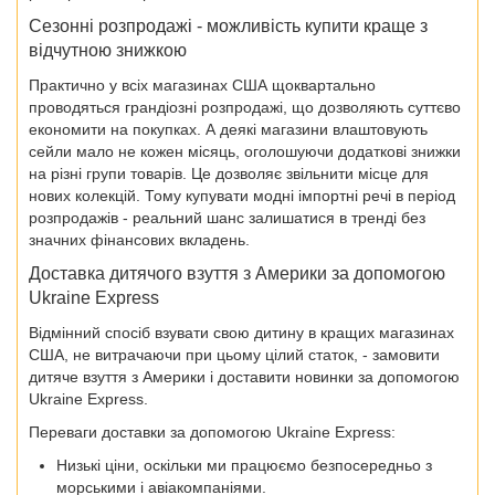
Сезонні розпродажі - можливість купити краще з
відчутною знижкою
Практично у всіх магазинах США щоквартально
проводяться грандіозні розпродажі, що дозволяють суттєво
економити на покупках. А деякі магазини влаштовують
сейли мало не кожен місяць, оголошуючи додаткові знижки
на різні групи товарів. Це дозволяє звільнити місце для
нових колекцій. Тому купувати модні імпортні речі в період
розпродажів - реальний шанс залишатися в тренді без
значних фінансових вкладень.
Доставка дитячого взуття з Америки за допомогою
Ukraine Express
Відмінний спосіб взувати свою дитину в кращих магазинах
США, не витрачаючи при цьому цілий статок, - замовити
дитяче взуття з Америки і доставити новинки за допомогою
Ukraine Express.
Переваги доставки за допомогою Ukraine Express:
Низькі ціни, оскільки ми працюємо безпосередньо з
морськими і авіакомпаніями.