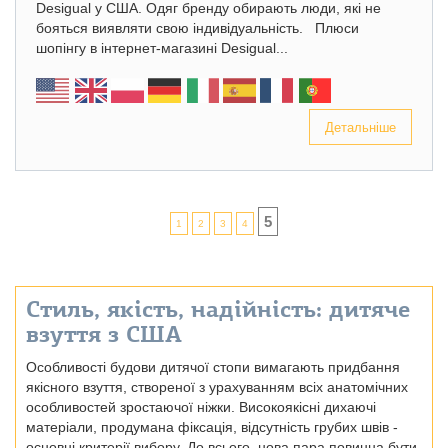
Desigual у США. Одяг бренду обирають люди, які не
бояться виявляти свою індивідуальність. Плюси
шопінгу в інтернет-магазині Desigual...
Детальніше
5
1
2
3
4
Стиль, якість, надійність: дитяче
взуття з США
Особливості будови дитячої стопи вимагають придбання
якісного взуття, створеної з урахуванням всіх анатомічних
особливостей зростаючої ніжки. Високоякісні дихаючі
матеріали, продумана фіксація, відсутність грубих швів -
основні критерії вибору. До всього, нова пара повинна бути