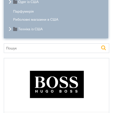
Одяг із США
Парфумерія
Риболовні магазини в США
Техніка із США