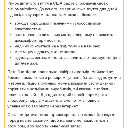
Ринок дитячого взуття в США радує споживачів своєю
різноманітністю. До всього, американське взуття для дітей
відповідає суворим стандартам якості і безпеки:
володіє хорошими гігієнічними і зносостійкими
властивостями;
виготовлене ​​з дихаючих матеріалів, тому не викликає
дискомфорт при носінні;
надійно фіксується на ніжці, тому не натирає;
має міцну підошву, яка не ковзає;
відповідає вигинам стопи, а значить, не травмує тендітні
дитячі ніжки.
Потрібно тільки правильно підібрати розмір. Найчастіше,
боязнь помилитися з розміром зупиняє батьків від покупки в
інтернеті. Якщо є сумніви, можна виміряти стопу дитини і
порівняти з розмірами виробників, які вказані в таблиці
розмірів на сайті. Ще один хитрий спосіб - приміряти
вподобану пару в магазині, а вже потім з повною
упевненістю замовити через інтернет.
Оскільки дитяча ніжка стрімко зростає, замовляйте взуття
перед новим сезоном, щоб напевно не помилитися з
розміром, або зробіть невеликий запас.