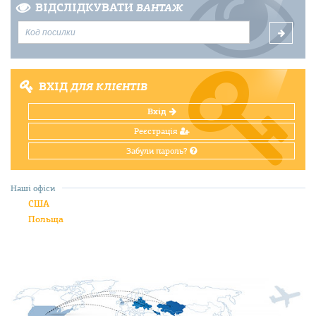
ВІДСЛІДКУВАТИ
ВАНТАЖ
ВХІД
ДЛЯ КЛІЄНТІВ
Вхід
Реєстрація
Забули пароль?
Наші офіси
США
Польща