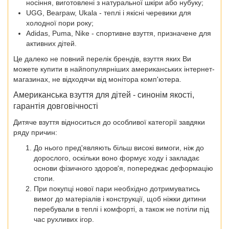
носіння, виготовлені з натуральної шкіри або нубуку;
UGG, Bearpaw, Ukala - теплі і якісні черевики для
холодної пори року;
Adidas, Puma, Nike - спортивне взуття, призначене для
активних дітей.
Це далеко не повний перелік брендів, взуття яких Ви
можете купити в найпопулярніших американських інтернет-
магазинах, не відходячи від монітора комп'ютера.
Американська взуття для дітей - синонім якості,
гарантія довговічності
Дитяче взуття відноситься до особливої ​​категорії завдяки
ряду причин:
До нього пред'являють більш високі вимоги, ніж до
дорослого, оскільки воно формує ходу і закладає
основи фізичного здоров'я, попереджає деформацію
стопи.
При покупці нової пари необхідно дотримуватись
вимог до матеріалів і конструкції, щоб ніжки дитини
перебували в теплі і комфорті, а також не потіли під
час рухливих ігор.