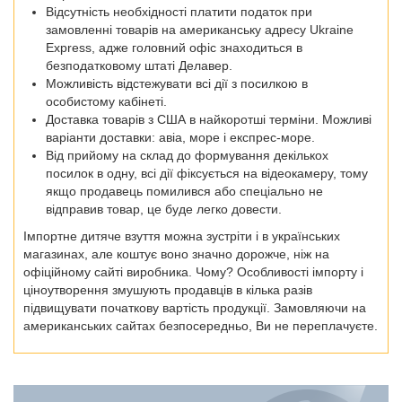
Відсутність необхідності платити податок при
замовленні товарів на американську адресу Ukraine
Express, адже головний офіс знаходиться в
безподатковому штаті Делавер.
Можливість відстежувати всі дії з посилкою в
особистому кабінеті.
Доставка товарів з США в найкоротші терміни. Можливі
варіанти доставки: авіа, море і експрес-море.
Від прийому на склад до формування декількох
посилок в одну, всі дії фіксується на відеокамеру, тому
якщо продавець помилився або спеціально не
відправив товар, це буде легко довести.
Імпортне дитяче взуття можна зустріти і в українських
магазинах, але коштує воно значно дорожче, ніж на
офіційному сайті виробника. Чому? Особливості імпорту і
ціноутворення змушують продавців в кілька разів
підвищувати початкову вартість продукції. Замовляючи на
американських сайтах безпосередньо, Ви не переплачуєте.