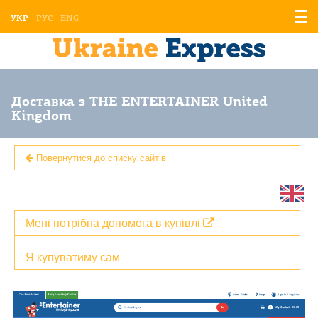
Відо
УКР
РУС
ENG
мен
Доставка з THE ENTERTAINER United
Kingdom
Повернутися до списку сайтів
Мені потрібна допомога в купівлі
Я купуватиму сам