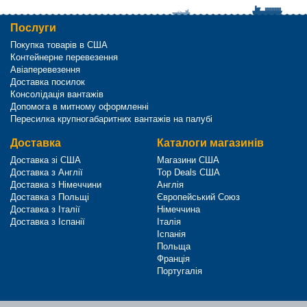
Послуги
Покупка товарів в США
Контейнерне перевезення
Авіаперевезення
Доставка посилок
Консолідація вантажів
Допомога в митному оформленні
Пересилка крупногабаритних вантажів на палубі
Доставка
Каталоги магазинів
Доставка зі США
Магазини США
Доставка з Англії
Top Deals США
Доставка з Німеччини
Англія
Доставка з Польщі
Європейський Союз
Доставка з Італії
Німеччина
Доставка з Іспанії
Італія
Іспанія
Польща
Франція
Португалія