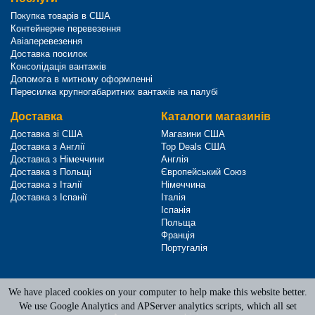
Покупка товарів в США
Контейнерне перевезення
Авіаперевезення
Доставка посилок
Консолідація вантажів
Допомога в митному оформленні
Пересилка крупногабаритних вантажів на палубі
Доставка
Каталоги магазинів
Доставка зі США
Магазини США
Доставка з Англії
Top Deals США
Доставка з Німеччини
Англія
Доставка з Польщі
Європейський Союз
Доставка з Італії
Німеччина
Доставка з Іспанії
Італія
Іспанія
Польща
Франція
Португалія
We have placed cookies on your computer to help make this website better.
Terms of Service
|
Privacy Policy
We use Google Analytics and APServer analytics scripts, which all set