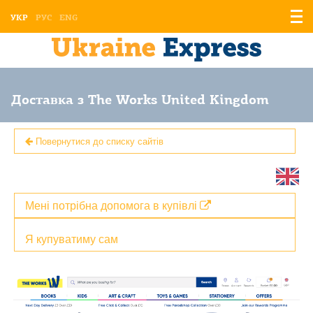
Відо
УКР
РУС
ENG
мен
Доставка з The Works United Kingdom
Повернутися до списку сайтів
Мені потрібна допомога в купівлі
Я купуватиму сам