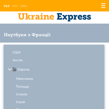
Відо
УКР
РУС
ENG
мен
Ноутбуки з Франції
США
Англія
Європа
Німеччина
Польща
Іспанія
Італія