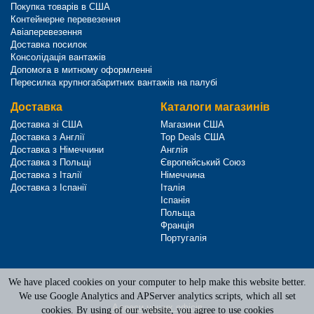
Покупка товарів в США
Контейнерне перевезення
Авіаперевезення
Доставка посилок
Консолідація вантажів
Допомога в митному оформленні
Пересилка крупногабаритних вантажів на палубі
Доставка
Каталоги магазинів
Доставка зі США
Магазини США
Доставка з Англії
Top Deals США
Доставка з Німеччини
Англія
Доставка з Польщі
Європейський Союз
Доставка з Італії
Німеччина
Доставка з Іспанії
Італія
Іспанія
Польща
Франція
Португалія
We have placed cookies on your computer to help make this website better.
Terms of Service
|
Privacy Policy
We use Google Analytics and APServer analytics scripts, which all set
Адреси наших офісів
cookies. By using of our website, you agree to use cookies