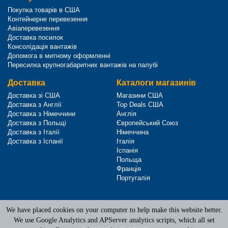
Покупка товарів в США
Контейнерне перевезення
Авіаперевезення
Доставка посилок
Консолідація вантажів
Допомога в митному оформленні
Пересилка крупногабаритних вантажів на палубі
Доставка
Каталоги магазинів
Доставка зі США
Магазини США
Доставка з Англії
Top Deals США
Доставка з Німеччини
Англія
Доставка з Польщі
Європейський Союз
Доставка з Італії
Німеччина
Доставка з Іспанії
Італія
Іспанія
Польща
Франція
Португалія
We have placed cookies on your computer to help make this website better.
Terms of Service
|
Privacy Policy
We use Google Analytics and APServer analytics scripts, which all set