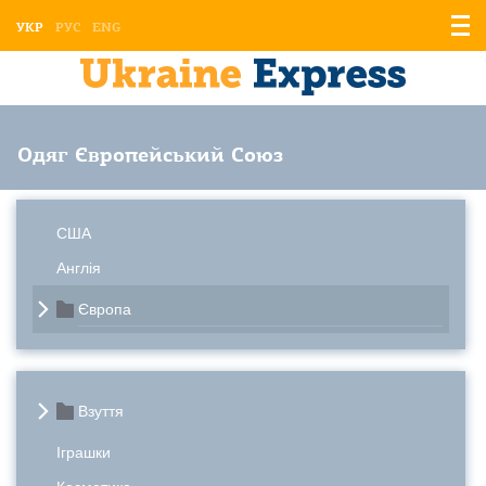
Відо
УКР
РУС
ENG
мен
Одяг Європейський Союз
США
Англія
Європа
Взуття
Іграшки