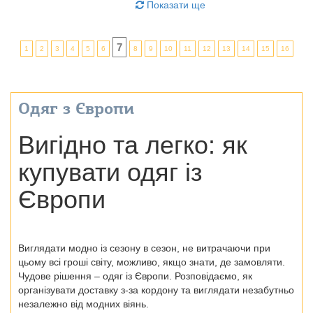
Показати ще
7
1
2
3
4
5
6
8
9
10
11
12
13
14
15
16
Одяг з Європи
Вигідно та легко: як
купувати одяг із
Європи
Виглядати модно із сезону в сезон, не витрачаючи при
цьому всі гроші світу, можливо, якщо знати, де замовляти.
Чудове рішення – одяг із Європи. Розповідаємо, як
організувати доставку з-за кордону та виглядати незабутньо
незалежно від модних віянь.