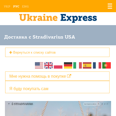
Отоб
УКР
РУС
ENG
мен
Доставка с Stradivarius USA
Вернуться к списку сайтов
Мне нужна помощь в покупке
Я буду покупать сам