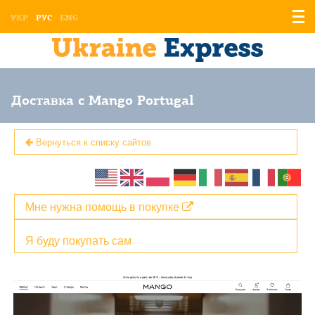
Отоб
УКР
РУС
ENG
мен
Доставка с Mango Portugal
Вернуться к списку сайтов
Мне нужна помощь в покупке
Я буду покупать сам