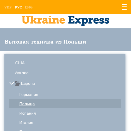
Отоб
УКР
РУС
ENG
мен
Бытовая техника из Польши
США
Англия
Европа
Германия
Польща
Испания
Италия