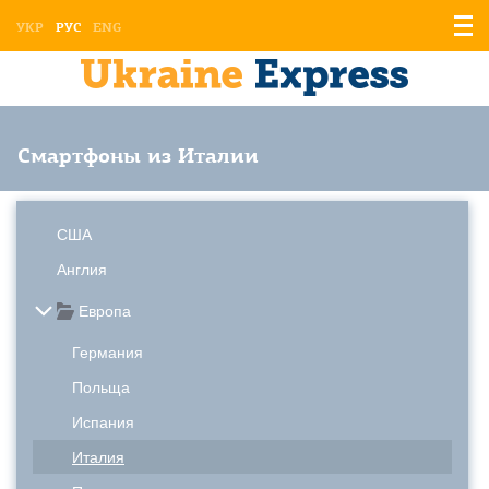
Отоб
УКР
РУС
ENG
мен
Смартфоны из Италии
США
Англия
Европа
Германия
Польща
Испания
Италия