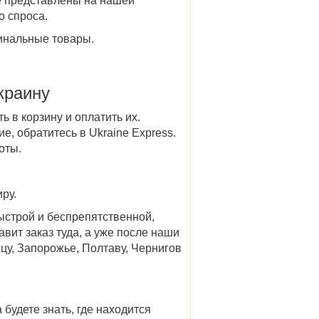
е представлены на нашей
го спроса.
гинальные
товары
.
краину
 в корзину и оплатить их.
е, обратитесь в Ukraine Express.
поты.
ру.
быстрой и беспрепятственной,
авит заказ туда, а уже после наши
ицу, Запорожье, Полтаву, Чернигов
будете знать, где находится