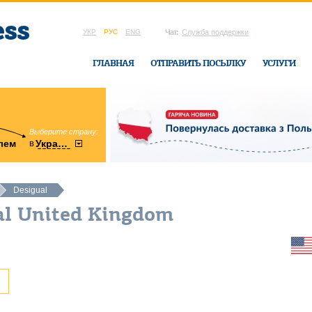
УКР
РУС
ENG
Чат:
Служба поддержки
ГЛАВНАЯ
ОТПРАВИТЬ ПОСЫЛКУ
УСЛУГИ
Выберите страну:
область:
в
лем
Украину
Винницкая
в офисе Ukrai
Desigual
al United Kingdom