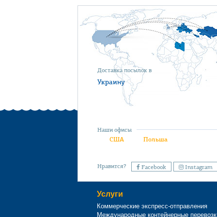
Доставка посылок в
Украину
Наши офисы
США
Польша
Нравится?
Facebook
Instagram
Услуги
Коммерческие экспресс-отправления
Международные контейнерные перевозк