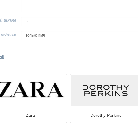
й шкале
подпись
ы
Zara
Dorothy Perkins