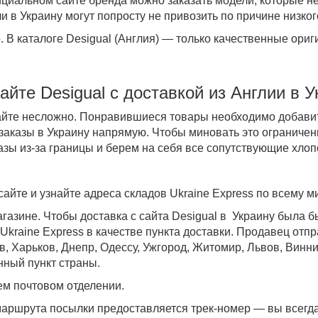
ициальном сайте бренда можно заказать модели, которые н
и в Украину могут попросту не привозить по причине низко
о
. В
каталоге Desigual (Англия)
— только качественные ори
айте
Desigual
с доставкой
из Англии в У
айте несложно. Понравившиеся товары необходимо добавить
заказы в Украину напрямую. Чтобы миновать это ограничени
азы из-за границы и берем на себя все сопутствующие хло
айте и узнайте адреса складов Ukraine Express по всему ми
газине. Чтобы доставка с сайта Desigual в Украину была 
Ukraine Express в качестве пункта доставки. Продавец отпр
в, Харьков, Днепр, Одессу, Ужгород, Житомир, Львов, Винн
нный пункт страны.
м почтовом отделении.
аршрута посылки предоставляется трек-номер — вы всегда 