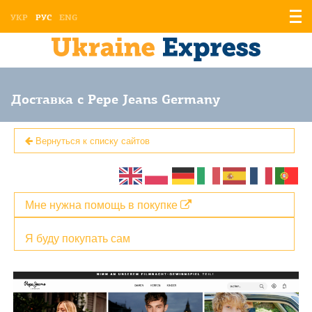
Отоб
УКР
РУС
ENG
мен
Доставка с Pepe Jeans Germany
Вернуться к списку сайтов
Мне нужна помощь в покупке
Я буду покупать сам