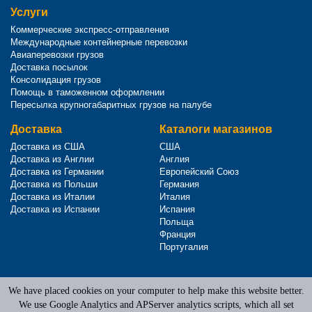
Услуги
Коммерческие экспресс-отправления
Международные контейнерные перевозки
Авиаперевозки грузов
Доставка посылок
Консолидация грузов
Помощь в таможенном оформлении
Пересылка крупногабаритных грузов на палубе
Доставка
Каталоги магазинов
Доставка из США
США
Доставка из Англии
Англия
Доставка из Германии
Европейский Союз
Доставка из Польши
Германия
Доставка из Италии
Италия
Доставка из Испании
Испания
Польща
Франция
Португалия
We have placed cookies on your computer to help make this website better.
Terms of Service
|
Privacy Policy
We use Google Analytics and APServer analytics scripts, which all set