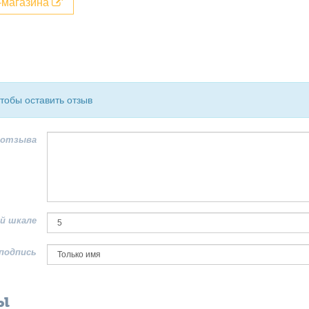
т-магазина
чтобы оставить отзыв
 отзыва
й шкале
подпись
ы