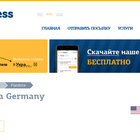
УКР
РУС
ENG
ГЛАВНАЯ
ОТПРАВИТЬ ПОСЫЛКУ
УСЛУГИ
Выберите страну:
область:
в
лем
Украину
Винницкая
в офисе Ukrai
Pandora
ra Germany