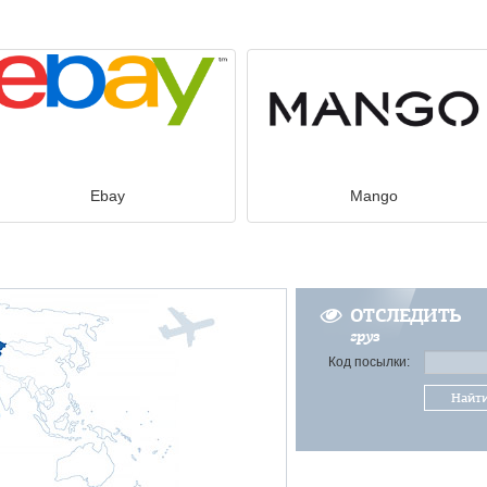
Ebay
Mango
ОТСЛЕДИТЬ
груз
Код посылки:
Найт