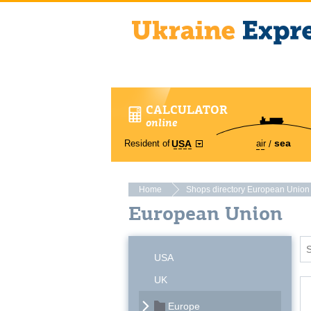
CALCULATOR
online
sea
Resident of
air
USA
Home
Shops directory European Union
European Union
USA
UK
Europe