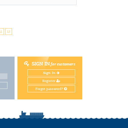
11
12
SIGN IN
for customers
Sign In
Register
Forgot password?