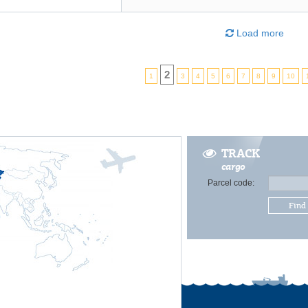
Load more
2
1
3
4
5
6
7
8
9
10
TRACK
cargo
Parcel code:
Find