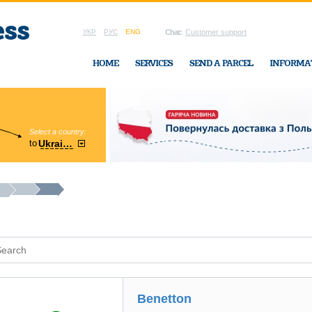
УКР
РУС
ENG
Chat:
Customer support
HOME
SERVICES
SEND A PARCEL
INFORMA
Select a country:
Region:
to
Ukraine
Cherkasy
In Ukraine-Exp
Benetton