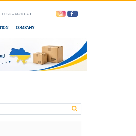
1 USD = 44.80 UAH
TION
COMPANY
ress office