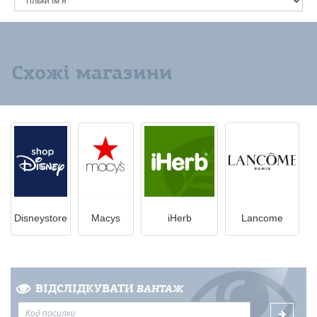
Схожі магазини
Disneystore
Macys
iHerb
Lancome
ВІДСЛІДКУВАТИ
ВАНТАЖ