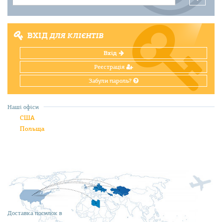
ВХІД
ДЛЯ КЛІЄНТІВ
Вхід
Реєстрація
Забули пароль?
Наші офіси
США
Польща
Доставка посилок в