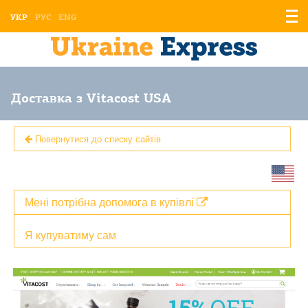
Відо
УКР
РУС
ENG
мен
Доставка з Vitacost USA
Повернутися до списку сайтів
Мені потрібна допомога в купівлі
Я купуватиму сам