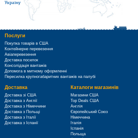
Україну
Послуги
Покупка товарів в США
Контейнерне перевезення
Авіаперевезення
Доставка посилок
Консолідація вантажів
Допомога в митному оформленні
Пересилка крупногабаритних вантажів на палубі
Доставка
Каталоги магазинів
Доставка зі США
Магазини США
Доставка з Англії
Top Deals США
Доставка з Німеччини
Англія
Доставка з Польщі
Європейський Союз
Доставка з Італії
Німеччина
Доставка з Іспанії
Італія
Іспанія
Польща