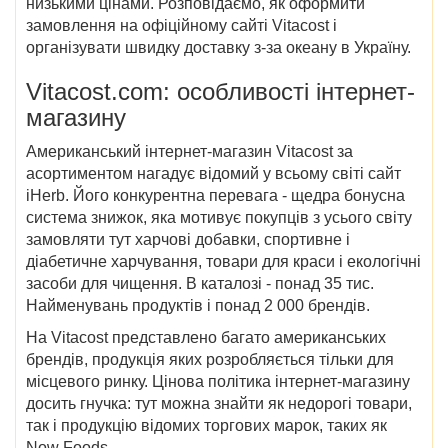
низькими цінами. Розповідаємо, як оформити
замовлення на офіційному сайті Vitacost і
організувати швидку доставку з-за океану в Україну.
Vitacost.com: особливості інтернет-
магазину
Американський інтернет-магазин Vitacost за
асортиментом нагадує відомий у всьому світі сайт
iHerb. Його конкурентна перевага - щедра бонусна
система знижок, яка мотивує покупців з усього світу
замовляти тут харчові добавки, спортивне і
діабетичне харчування, товари для краси і екологічні
засоби для чищення. В каталозі - понад 35 тис.
Найменувань продуктів і понад 2 000 брендів.
На Vitacost представлено багато американських
брендів, продукція яких розробляється тільки для
місцевого ринку. Цінова політика інтернет-магазину
досить гнучка: тут можна знайти як недорогі товари,
так і продукцію відомих торгових марок, таких як
Now Foods.