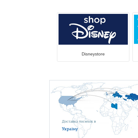
Disneystore
Доставка посилок в
Україну