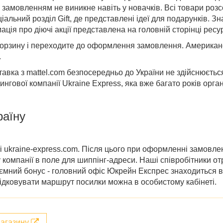
із замовленням не виникне навіть у новачків. Всі товари роз
іальний розділ Gift, де представлені ідеї для подарунків. З
ція про діючі акції представлена ​​на головній сторінці ресур
корзину і переходите до оформлення замовлення. Американ
.
тавка з mattel.com безпосередньо до України не здійснюється
гової компанії Ukraine Express, яка вже багато років орга
раїну
і ukraine-express.com. Після цього при оформленні замовле
 компанії в поле для шиппінг-адреси. Наші співробітники о
ємний бонус - головний офіс Юкрейн Експрес знаходиться в 
ідковувати маршрут посилки можна в особистому кабінеті.
магазину