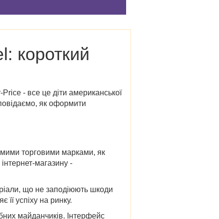
l: короткий
-Price - все це діти американської
озповідаємо, як оформити
домими торговими марками, як
а інтернет-магазину -
еріали, що не заподіюють шкоди
 її успіху на ринку.
ібних майданчиків. Інтерфейс