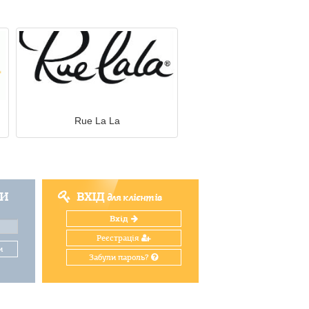
Rue La La
ТИ
ВХІД
для клієнтів
Вхід
Реєстрація
и
Забули пароль?