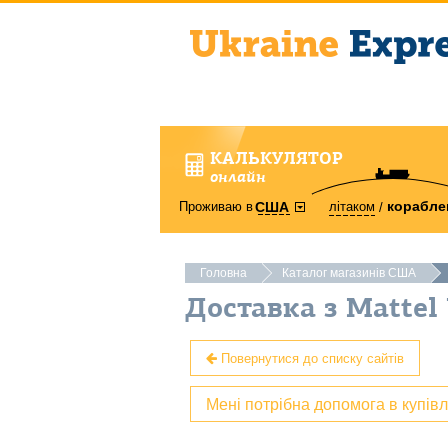
КАЛЬКУЛЯТОР
онлайн
корабле
Проживаю в
літаком
США
Головна
Каталог магазинів США
Доставка з Mattel
Повернутися до списку сайтів
Мені потрібна допомога в купів