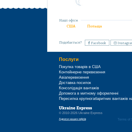
Наші офіси
США
Польща
Подобається?
Facebook
Instagr
Послуги
Покупка товарів в США
Контейнерне перевезення
Авіаперевезення
Доставка посилок
Консолідація вантажів
Допомога в митному оформленні
Пересилка крупногабаритних вантажів н
© 2010-2026 Ukraine Express
Адреси наших офісів
Terms of 