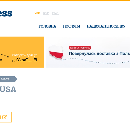
УКР
РУС
ENG
ГОЛОВНА
ПОСЛУГИ
НАДІСЛАТИ ПОСИЛКУ
Виберіть країну:
область:
до
м
у
України
Вінницька
в офісі Ukrain
Mattel
 USA
лі