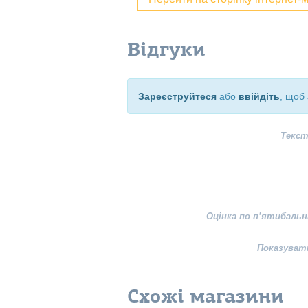
Відгуки
Зареєструйтеся
або
ввійдіть
, щоб 
Текст
Оцінка по п’ятибальн
Показуват
Схожі магазини