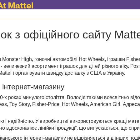
ок з офіційного сайту Matte
и Monster High, гоночні автомобілі Hot Wheels, іграшки Fisher
у - величезний асортимент іграшок для дітей різного віку. Р
attel і організувати швидку доставку з США в Україну.
 інтернет-магазину
0-х роках минулого століття. Володіє такими всесвітньо ві
ess, Toy Story, Fisher-Price, Hot Wheels, American Girl. Адрес
стю і надійністю. У виробництві використовуються кращі мат
о вдосконалює лінійки продукції, що випускається, що сприяє
анського інтернет-магазину не відрізняється від інших под