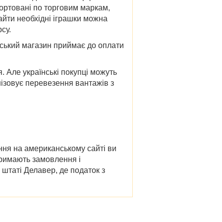
сортовані по торговим маркам,
найти необхідні іграшки можна
су.
ський магазин приймає до оплати
. Але українські покупці можуть
нізовує перевезення вантажів з
ння на американському сайті ви
тримають замовлення і
штаті Делавер, де податок з