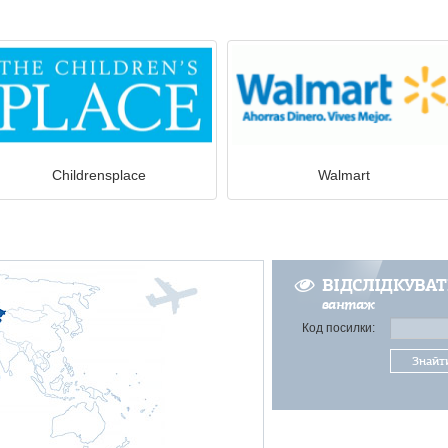
Childrensplace
Walmart
ВІДСЛІДКУВА
вантаж
Код посилки:
Знайт