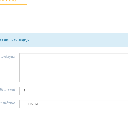
залишити відгук
 відгука
ій шкалі
и підпис