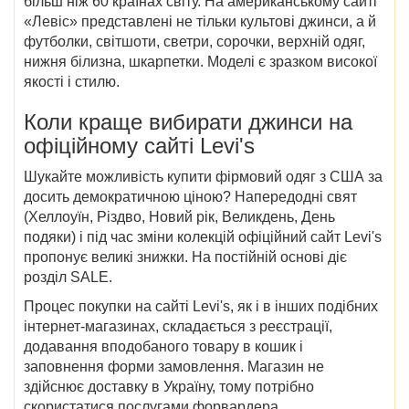
більш ніж 60 країнах світу. На американському сайті
«Левіс» представлені не тільки культові джинси, а й
футболки, світшоти, светри, сорочки, верхній одяг,
нижня білизна, шкарпетки. Моделі є зразком високої
якості і стилю.
Коли краще вибирати джинси на
офіційному сайті Levi's
Шукайте можливість купити фірмовий одяг з США за
досить демократичною ціною? Напередодні свят
(Хеллоуїн, Різдво, Новий рік, Великдень, День
подяки) і під час зміни колекцій офіційний сайт Levi's
пропонує великі знижки. На постійній основі діє
розділ SALE.
Процес покупки на сайті Levi's, як і в інших подібних
інтернет-магазинах, складається з реєстрації,
додавання вподобаного товару в кошик і
заповнення форми замовлення. Магазин не
здійснює доставку в Україну, тому потрібно
скористатися послугами форвардера.