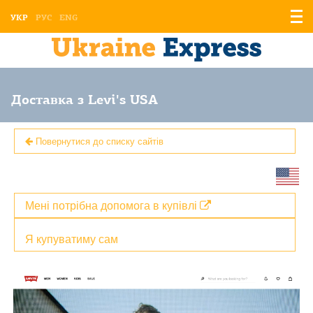
Відо
УКР
РУС
ENG
мен
Доставка з Levi's USA
Повернутися до списку сайтів
Мені потрібна допомога в купівлі
Я купуватиму сам