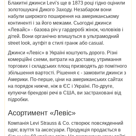
Блакитні джинси Levi's ще в 1873 році гідно оцінили
золотошукачі Дикого Заходу. Незабаром вони
набули широкого поширення на американському
континенті і за його межами. Сьогодні джинси
«Левайс» - базова річ у гардеробі жінок, чоловіків і
дітей. Вони органічно впишуться в ультрамодний
street look, аутфіт в стилі гранж або casual.
Джинси «Левіс» в Україні коштують дорого. Різні
комерційні схеми, витрати на доставку, утримання
торгових і складських площ призводять до помітного
збільшення вартості. Рішення є - замовити джинси з
Америки. По-перше, ціни на американських сайтах
на порядок нижче, ніж в ЄС і Україні. По-друге,
купуючи брендові речі в США, ви застраховані від
підробки.
Асортимент «Левіс»
Компанія Levi Strauss & Co. створює повсякденний
одяг, взуття та аксесуари. Продукція продається в