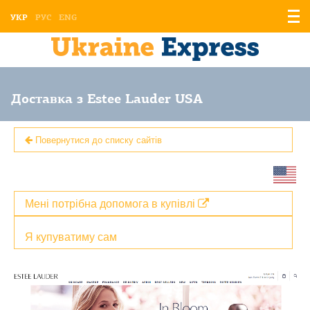
Відо
УКР
РУС
ENG
мен
Доставка з Estee Lauder USA
Повернутися до списку сайтів
Мені потрібна допомога в купівлі
Я купуватиму сам