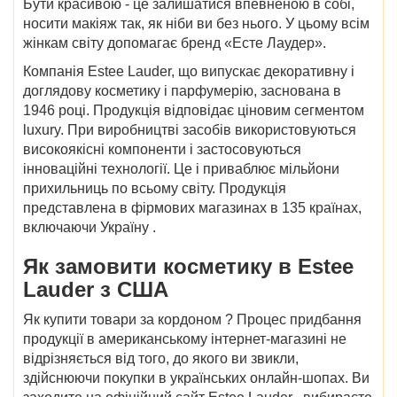
Бути красивою - це залишатися впевненою в собі,
носити макіяж так, як ніби ви без нього. У цьому всім
жінкам світу допомагає бренд «Есте Лаудер».
Компанія Estee Lauder, що випускає декоративну і
доглядову косметику і парфумерію, заснована в
1946 році. Продукція відповідає
ціновим
сегментом
luxury. При виробництві засобів використовуються
високоякісні компоненти і застосовуються
інноваційні технології. Це і приваблює мільйони
прихильниць по всьому світу. Продукція
представлена в фірмових магазинах в 135 країнах,
включаючи
Україну
.
Як
замовити косметику в Estee
Lauder з США
Як купити товари
за кордоном
? Процес придбання
продукції в американському інтернет-магазині не
відрізняється від того, до якого ви звикли,
здійснюючи покупки в українських онлайн-шопах. Ви