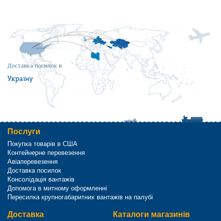
Доставка посилок в
Україну
Послуги
Покупка товарів в США
Контейнерне перевезення
Авіаперевезення
Доставка посилок
Консолідація вантажів
Допомога в митному оформленні
Пересилка крупногабаритних вантажів на палубі
Доставка
Каталоги магазинів