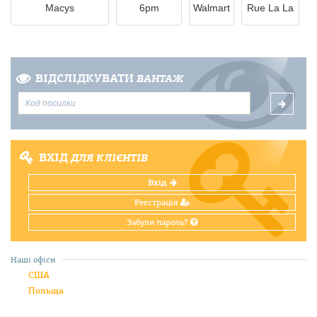
Macys
6pm
Walmart
Rue La La
ВІДСЛІДКУВАТИ
ВАНТАЖ
ВХІД
ДЛЯ КЛІЄНТІВ
Вхід
Реєстрація
Забули пароль?
Наші офіси
США
Польща