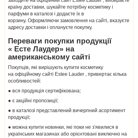
заходите на
офіційний сайт Estee Lauder
, вибираєте
країну доставки, шукайте потрібну косметику і
парфуми в
каталозі
і додаєте їх в
корзину. Оформляючи замовлення на сайті, вказуєте
адресу доставки і оплачуєте покупку.
Переваги покупки продукції
«
Есте Лаудер» на
американському сайті
Покупців, які вирішують купити косметику
на
офіційному сайті Estee Lauder
, привертає кілька
особливостей:
● вся продукція сертифікована;
● є акційні пропозиції;
● в каталозі представлений вичерпний асортимент
продукції;
● можна купити новинки, які поки не з'явилися в
українських магазинах або орієнтовані виключно на